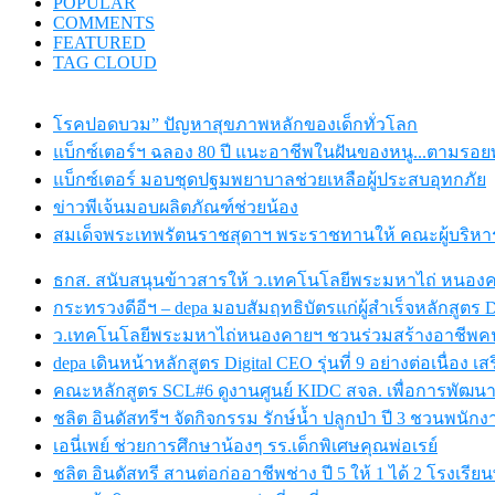
POPULAR
COMMENTS
FEATURED
TAG CLOUD
โรคปอดบวม” ปัญหาสุขภาพหลักของเด็กทั่วโลก
แบ็กซ์เตอร์ฯ ฉลอง 80 ปี แนะอาชีพในฝันของหนู...ตามรอยพ่
แบ็กซ์เตอร์ มอบชุดปฐมพยาบาลช่วยเหลือผู้ประสบอุทกภัย
ข่าวพีเจ้นมอบผลิตภัณฑ์ช่วยน้อง
สมเด็จพระเทพรัตนราชสุดาฯ พระราชทานให้ คณะผู้บริหารเอบ
ธกส. สนับสนุนข้าวสารให้ ว.เทคโนโลยีพระมหาไถ่ หนอง
กระทรวงดีอีฯ – depa มอบสัมฤทธิบัตรแก่ผู้สำเร็จหลักสูตร Dig
ว.เทคโนโลยีพระมหาไถ่หนองคายฯ ชวนร่วมสร้างอาชีพคนพิ
depa เดินหน้าหลักสูตร Digital CEO รุ่นที่ 9 อย่างต่อเนื่อง เ
คณะหลักสูตร SCL#6 ดูงานศูนย์ KIDC สจล. เพื่อการพัฒนา
ชลิต อินดัสทรีฯ จัดกิจกรรม รักษ์น้ำ ปลูกป่า ปี 3 ชวนพนักงาน
เอนี่เพย์ ช่วยการศึกษาน้องๆ รร.เด็กพิเศษคุณพ่อเรย์
ชลิต อินดัสทรี สานต่อก่ออาชีพช่าง ปี 5 ให้ 1 ได้ 2 โรง