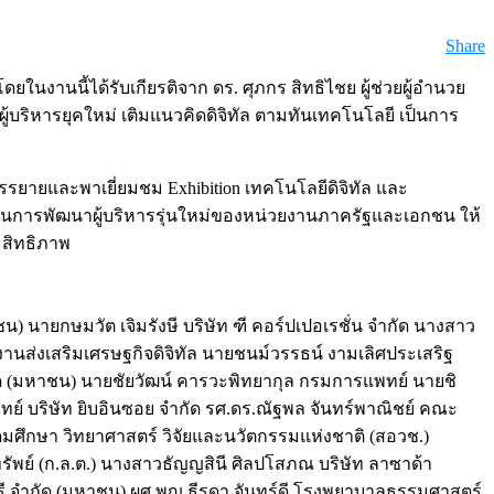
Share
โดยในงานนี้ได้รับเกียรติจาก ดร. ศุภกร สิทธิไชย ผู้ช่วยผู้อำนวย
ผู้บริหารยุคใหม่ เติมแนวคิดดิจิทัล ตามทันเทคโนโลยี เป็นการ
ด้บรรยายและพาเยี่ยมชม Exhibition เทคโนโลยีดิจิทัล และ
ื่อเป็นการพัฒนาผู้บริหารรุ่นใหม่ของหน่วยงานภาครัฐและเอกชน ให้
ะสิทธิภาพ
น) นายกษมวัต เจิมรังษี บริษัท ฑี คอร์ปเปอเรชั่น จำกัด นางสาว
กงานส่งเสริมเศรษฐกิจดิจิทัล นายชนม์วรรธน์ งามเลิศประเสริฐ
กัด (มหาชน) นายชัยวัฒน์ คารวะพิทยากุล กรมการแพทย์ นายชิ
ทย์ บริษัท ยิบอินซอย จำกัด รศ.ดร.ณัฐพล จันทร์พาณิชย์ คณะ
ึกษา วิทยาศาสตร์ วิจัยและนวัตกรรมแห่งชาติ (สอวช.)
์ (ก.ล.ต.) นางสาวธัญญสินี ศิลปโสภณ บริษัท ลาซาด้า
ัสตรี จำกัด (มหาชน) ผศ.พญ.ธีรดา จันทร์ดี โรงพยาบาลธรรมศาสตร์