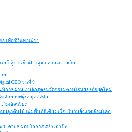
อ เพื่อชีวิตพอเพียง
ี ฟู้ดฯ เข้าเฝ้าฯทูลเกล้าฯ ถวายเงิน
คาย
ital CEO รุ่นที่ 9
การ ผ่าน 7 หลักสูตรนวัตกรรมตอบโจทย์ธุรกิจยุคใหม่
สริมศักยภาพผู้นำยุคดิจิทัล
เมืองอัจฉริยะ
ปลูกต้นไม้ เพิ่มพื้นที่สีเขียว เนื่องในวันสิ่งแวดล้อมโลก
เรียนพระดาบส มอบโอกาส สร้างอาชีพ