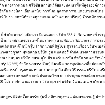
กัด นางสาวนฤมล ศรีวิชัย สถาบันวิจัยและพัฒนาพื้นที่สูง (องค์กา
รีโม่ จำกัด นางนิดา เลี่ยนพานิช การนิคมอุตสาหกรรมแห่งประเทศไ
ัชร์ ใบยา สถานีตำรวจภูธรแหลมฉบัง ดร.ภก.ปริญญ์ จักรสมิทธาน
ไพรส์ จำกัด นางสาวปิยาภา ปิยนนทยา บริษัท 383 จำกัด นายพงศ์วราว
รไฟฟ้าฝ่ายผลิตแห่งประเทศไทย (กฟผ.) นายพัฒนา วัฒนากร การประปา
เล็คชวล ดีไซน์ กรุ๊ป จำกัด นายพิสิฐไชย สุวรรณเรือง บริษัท เอสพ
 นางสาวภูรศา มุทธสกุล บริษัท รูม แฟคทอรี่ จำกัด นางสาวมร
รรณ ปานบุตร บริษัท สยามคูโบต้า คอร์ปอเรชั่น จำกัด รศ.ดร.รั
บลิว กรุ๊ป (2565) จำกัด นายวรปรัชญ์ อินทนิล กองทุนพัฒนาสื่อปลอ
ศรีสวรรค์ กรุงเทพมหานคร นายศุภกิจ เถียรศิริวรรณ บริษัท สตรีม 
สาหกรรมท่องเที่ยวแห่งประเทศไทย นายสรายุทธ ทองน้อย กรมการ
100 โปร จำกัด นายอรรถกร วิริยานุภาพ บริษัท วัน ออเทน จำกัด นา
สูตร ดิจิทัลจั๊มสตาร์ท รุ่นที่ 2 ศึกษาดูงาน – พัฒนาความรู้ นำปร