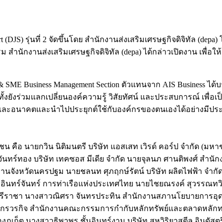
DJS) รุ่นที่ 2 จัดขึ้นโดย สำนักงานส่งเสริมเศรษฐกิจดิจิทัล (depa) 
นักงานส่งเสริมเศรษฐกิจดิจิทัล (depa) ได้กล่าวเปิดงาน เพื่อให้
eting & SME Business Management Section ตัวแทนจาก AIS Business ไ
ีกทั้งยังร่วมแลกเปลี่ยนองค์ความรู้ วิสัยทัศน์ และประสบการณ์ เพ
ันและอนาคตและนำไปประยุกต์ใช้กับองค์กรของตนเองได้อย่างมีปร
น คือ นายกวิน นิติมนตรี บริษัท แอสเสท เวิรด์ คอร์ป จำกัด (มหาช
 จันทร์ทอง บริษัท เทคซอส มีเดีย จำกัด นายจุลนภ ศานติพงศ์ สำนั
กงานจังหวัดนครปฐม นายชลนท ศุภฤกษ์รัตน์ บริษัท ผลิตไฟฟ้า จำ
ต อินทร์จันทร์ การท่าเรือแห่งประเทศไทย นายไชยณรงค์ สุวรรณทวิ
รีราชา นางสาวณิศรา จันทรประทิน สำนักงานสภานโยบายการอุดมศ
วรกิจ สำนักงานคณะกรรมการกำกับหลักทรัพย์และตลาดหลักทรัพย
ืองภูเก็ต นางสาวธิพาพร ชั้นอินทร์งาม บริษัท สหวิริยาสตีล อินด