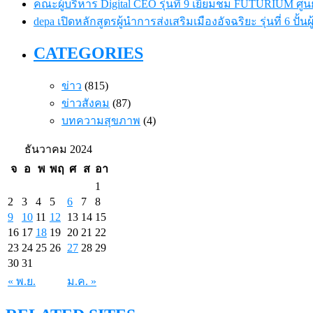
คณะผู้บริหาร Digital CEO รุ่นที่ 9 เยี่ยมชม FUTURIUM ศ
depa เปิดหลักสูตรผู้นำการส่งเสริมเมืองอัจฉริยะ รุ่นที่ 6 ปั้
CATEGORIES
ข่าว
(815)
ข่าวสังคม
(87)
บทความสุขภาพ
(4)
ธันวาคม 2024
จ
อ
พ
พฤ
ศ
ส
อา
1
2
3
4
5
6
7
8
9
10
11
12
13
14
15
16
17
18
19
20
21
22
23
24
25
26
27
28
29
30
31
« พ.ย.
ม.ค. »