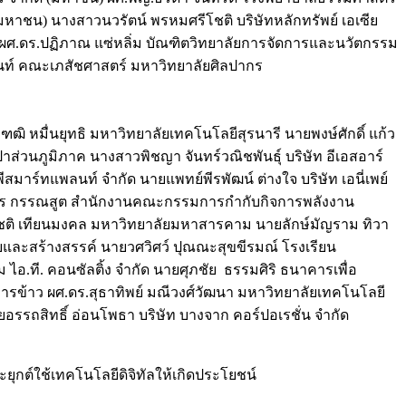
รมหาชน) นางสาวนวรัตน์ พรหมศรีโชติ บริษัทหลักทรัพย์ เอเซีย
ทย ผศ.ดร.ปฏิภาณ แซ่หลิ่ม บัณฑิตวิทยาลัยการจัดการและนวัตกรรม
นท์ คณะเภสัชศาสตร์ มหาวิทยาลัยศิลปากร
ุฑฒิ หมื่นยุทธิ มหาวิทยาลัยเทคโนโลยีสุรนารี นายพงษ์ศักดิ์ แก้ว
ส่วนภูมิภาค นางสาวพิชญา จันทร์วณิชพันธุ์ บริษัท อีเอสอาร์
ีสมาร์ทแพลนท์ จำกัด นายแพทย์พีรพัฒน์ ต่างใจ บริษัท เอนี่เพย์
รษพร กรรณสูต สำนักงานคณะกรรมการกำกับกิจการพลังงาน
ตนโชติ เทียนมงคล มหาวิทยาลัยมหาสารคาม นายลักษ์มัญราม ทิวา
ดภัยและสร้างสรรค์ นายวศวิศว์ ปุณณะสุขขีรมณ์ โรงเรียน
ไอ.ที. คอนซัลติ้ง จำกัด นายศุภชัย ธรรมศิริ ธนาคารเพื่อ
ข้าว ผศ.ดร.สุธาทิพย์ มณีวงศ์วัฒนา มหาวิทยาลัยเทคโนโลยี
ยอรรถสิทธิ์ อ่อนโพธา บริษัท บางจาก คอร์ปอเรชั่น จำกัด
ะยุกต์ใช้เทคโนโลยีดิจิทัลให้เกิดประโยชน์