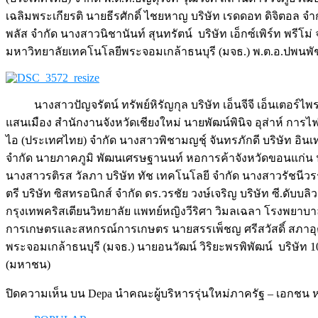
เฉลิมพระเกียรติ นายธีรศักดิ์ ไชยหาญ บริษัท เรดดอท ดิจิตอล จำ
พลัส จำกัด นางสาวนิชานันท์ สุนทรัตน์ บริษัท เอ็กซ์เพิร์ท พ
มหาวิทยาลัยเทคโนโลยีพระจอมเกล้าธนบุรี (มจธ.) พ.ต.อ.ปพนพ
นางสาวปัญจรัตน์ ทรัพย์หิรัญกุล บริษัท เอ็นจีจี เอ็นเตอร์
แสนเมือง สำนักงานจังหวัดเชียงใหม่ นายพัฒน์พินิจ อุส่าห์ กา
ไอ (ประเทศไทย) จำกัด นางสาวพิชามญชุ์ จันทรภักดี บริษัท อินเทล
จำกัด นายภาคภูมิ พัฒนเศรษฐานนท์ หอการค้าจังหวัดขอนแก่น
นางสาวรติรส วัลภา บริษัท ทัช เทคโนโลยี จำกัด นางสาวรัชนีว
ตรี บริษัท ซิสทรอนิกส์ จำกัด ดร.วรชัย วงษ์เจริญ บริษัท ซี.ดับ
กรุงเทพคริสเตียนวิทยาลัย แพทย์หญิงวีริศา วิมลเฉลา โรงพยาบาล
การเกษตรและสหกรณ์การเกษตร นายสรรเพ็ชญ ศรีสวัสดิ์ สภาอุต
พระจอมเกล้าธนบุรี (มจธ.) นายอนวัฒน์ วิริยะพรพิพัฒน์ บริษัท 
(มหาชน)
ปิดความเห็น
บน Depa นำคณะผู้บริหารรุ่นใหม่ภาครัฐ – เอกชน หลัก