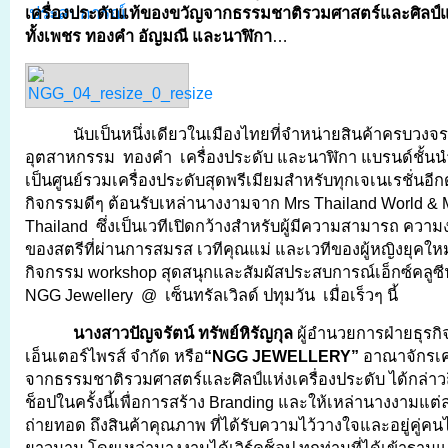
เครื่องประดับแท้ของขวัญจากธรรมชาติรวมศาสตร์และศิลป์แห
ทั้งเพชร ทองคำ อัญมณี และนาฬิกา
…
นับเป็นหนึ่งเดียวในเมืองไทยที่จำหน่ายสินค้าครบวงจรท
อุตสาหกรรม ทองคำ เครื่องประดับ และนาฬิกา แบรนด์ชั้นนำ
เป็นศูนย์รวมเครื่องประดับสุดพรีเมียมสำหรับทุกเจเนเรชั่นอีกด
กิจกรรมดีๆ ต้อนรับเหล่านางงามจาก Mrs Thailand World & 
Thailand ซึ่งเป็นเวทีเปิดกว้างสำหรับผู้มีความสามารถ ความ
ของสตรีที่ผ่านการสมรส เวทีคุณแม่ และเวทีของผู้หญิงยุคใหม
กิจกรรม workshop สุดสนุกและสัมผัสประสบการณ์เอ็กซ์คลูซีฟ
NGG Jewellery @ เซ็นทรัลเวิลด์ ปทุมวัน เมื่อเร็วๆ นี้
นางสาวปัญจรัตน์ ทรัพย์หิรัญกุล
ผู้อำนวยการฝ่ายธุรกิจ 
เอ็นเตอร์ไพรส์ จำกัด หรือ
“
NGG JEWELLERY”
อาณาจักรเคร
จากธรรมชาติรวมศาสตร์และศิลป์แห่งเครื่องประดับ ได้กล่าวถ
ช็อปในครั้งนี้เพื่อการสร้าง Branding และให้เหล่านางงามแต่
ถ่ายทอด ถึงสินค้าคุณภาพ ที่ได้รับความไว้วางใจและอยู่คู่ค