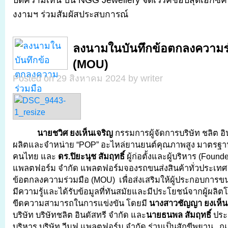
ปิดความเห็น
บน NGG Jewellery จัดเวิร์คช็อปสุดเอ็กซ์ค
งงามฯ ร่วมสัมผัสประสบการณ์
ลงนามในบันทึกข้อตกลงความร
(MOU)
Posted on 29 สิงหาคม 2024 by writer
นายชวิศ ยงเห็นเจริญ
กรรมการผู้จัดการบริษัท ชลิต อิน
ผลิตและจำหน่าย “POP” อะไหล่ยานยนต์คุณภาพสูง มาตรฐา
คนไทย และ
ดร.ปิยะนุช สัมฤทธิ์
ผู้ก่อตั้งและผู้บริหาร (Founde
แพลตฟอร์ม จำกัด แพลตฟอร์มจองรถขนส่งสินค้าทั่วประเทศ
ข้อตกลงความร่วมมือ (MOU) เพื่อส่งเสริมให้ผู้ประกอบการ
มีความรู้และได้รับข้อมูลที่ทันสมัยและมีประโยชน์จากผู้ผลิต
ขีดความสามารถในการแข่งขัน โดยมี
นางสาวชัญญา ยงเห็น
บริษัท บริษัทชลิต อินดัสทรี จำกัด และ
นายธนพล สัมฤทธิ์
ประธ
บริหาร บริษัท วีมูฟ แพลตฟอร์ม จำกัด ร่วมเป็นสักขีพยาน