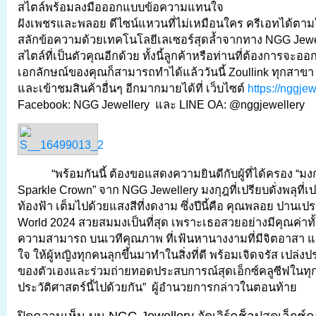
สไตล์พร้อมลงมือออกแบบข้อความแทนใจ
ฝังเพชรและพลอย ดีไซน์แหวนที่ไม่เหมือนใคร ครีเอทได้ตาม
สลักข้อความด้วยเทคโนโลยีเลเซอร์สุดล้ำจากทาง NGG Jewelle
สไตล์ที่เป็นตัวคุณอีกด้วย ทั้งนี้ลูกค้าหรือท่านที่ต้องการจะ
เอกลักษณ์ของคุณก็สามารถทำได้แล้ววันนี้ Zoullink ทุกสา
และเข้าชมสินค้าอื่นๆ อีกมากมายได้ที่ เว็บไซต์
https://nggje
Facebook: NGG Jewellery และ LINE OA: @nggjewellery
“พร้อมกันนี้ ต้องขอแสดงความยินดีกับผู้ที่ได้ครอง “มง
Sparkle Crown” จาก NGG Jewellery มงกุฎที่เปรียบดั่งพลุที่
ท้องฟ้า เต็มไปด้วยแสงสีที่งดงาม ซึ่งปีนี้คือ คุณพลอย ปานเป
World 2024 สวยสมมงเป็นที่สุด เพราะเธอสวยอย่างมีคุณค่าทั
ความสามารถ บนเวทีคุณภาพ ที่เฟ้นหานางงามที่มีจิตอาสา 
ใจ ให้ผู้หญิงทุกคนลุกขึ้นมาทำในสิ่งที่ดี พร้อมเจิดจรัส เปล
ของตัวเองและร่วมถ่ายทอดประสบการณ์สุดเอ็กซ์คลูซีฟในทุ
ประวัติศาสตร์นี้ไปด้วยกัน” ผู้อำนวยการกล่าวในตอนท้าย