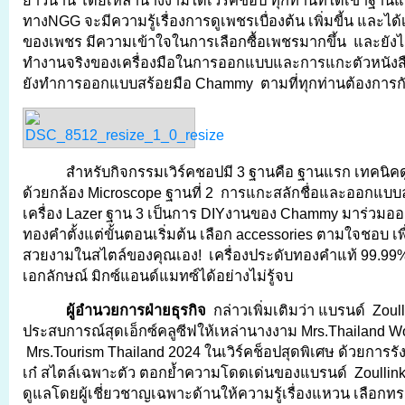
ยาวนาน โดยเหล่านางงามได้เวิร์คช็อป ทุกท่านที่ได้เข้าฐา
ทางNGG จะมีความรู้เรื่องการดูเพชรเบื่องต้น เพิ่มขี้น และไ
ของเพชร มีความเข้าใจในการเลือกซื้อเพชรมากขึ้น และยังได
ทำงานจริงของเครื่องมือในการออกแบบและการแกะตัวหนัง
ยังทำการออกแบบสร้อยมือ Chammy ตามที่ทุกท่านต้องการกับ
สำหรับกิจกรรมเวิร์คชอปมี 3 ฐานคือ ฐานแรก เทคนิคดู
ด้วยกล้อง Microscope ฐานที่ 2 การแกะสลักชื่อและออกแบบ
เครื่อง Lazer ฐาน 3 เป็นการ DIYงานของ Chammy มาร่วม
ทองคำตั้งแต่ขั้นตอนเริ่มต้น เลือก accessories ตามใจชอบ เพื่
สวยงามในสไตล์ของคุณเอง! เครื่องประดับทองคำแท้ 99.99% ท
เอกลักษณ์ มิกซ์แอนด์แมทซ์ได้อย่างไม่รู้จบ
ผู้อำนวยการฝ่ายธุรกิจ
กล่าวเพิ่มเติมว่า แบรนด์ Zoul
ประสบการณ์สุดเอ็กซ์คลูซีฟให้เหล่านางงาม Mrs.Thailand W
Mrs.Tourism Thailand 2024 ในเวิร์คช็อปสุดพิเศษ ด้วยการรัง
เก๋ สไตล์เฉพาะตัว ตอกย้ำความโดดเด่นของแบรนด์ Zoullink โ
ดูแลโดยผู้เชี่ยวชาญเฉพาะด้านให้ความรู้เรื่องแหวน เลือกท