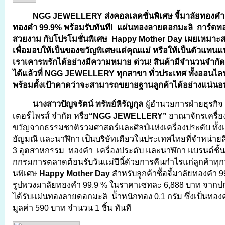
NGG JEWELLERY
ส่งคอลเลคชั่นพิเศษ จี้มาลัยทอง
ทองคำ 99.9% พร้อมรับทันที! แผ่นทองลายดอกมะลิ การ์ด
สวยงาม
กับโปรโมชั่นพิเศษ
Happy Mother Day เผยเหมาะสมใ
เพื่อมอบให้เป็นของขวัญพิเศษแด่คุณแม่ หรือให้เป็นตัวแทนแห่ง
เราเคารพรักได้อย่างมีความหมาย ด่วน! สินค้ามีจำนวนจำกัด
ได้แล้วที่
NGG JEWELLERY ทุกสาขา ทั่วประเทศ ทั้งออนไล
พร้อมตั้งเป้าคาดว่าจะสามารถขยายฐานลูกค้าได้อย่างแน่นอ
นางสาวปัญจรัตน์ ทรัพย์หิรัญกุล
ผู้อำนวยการฝ่ายธุรกิจ บ
เตอร์ไพรส์ จำกัด หรือ
“
NGG JEWELLERY”
อาณาจักรเครื่อ
ขวัญจากธรรมชาติรวมศาสตร์และศิลป์แห่งเครื่องประดับ ทั้
อัญมณี และนาฬิกา เป็นบริษัทเดียวในประเทศไทยที่จำหน่ายส
3 อุตสาหกรรม ทองคำ เครื่องประดับ และนาฬิกา แบรนด์ชั้
กกรมการตลาดต้อนรับวันแม่ปีนี้ด้วยการคืนกำไรแก่ลูกค้าทุก
นพิเศษ
Happy Mother Day
สำหรับลูกค้าซื้อจี้มาลัยทองคำ
รูปพวงมาลัยทองคำ 99.9 % ในราคาเซทละ 6,888 บาท จากปก
ได้รับแผ่นทองลายดอกมะลิ น้ำหนักทอง 0.1 กรัม ซึ่งเป็นทอ
มูลค่า 590 บาท จำนวน 1 ชิ้น ทันที