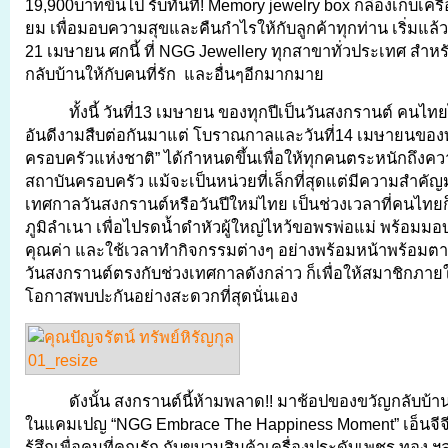
19,900บาทขึ้นไป รับทันที! Memory jewelry box กล่องเก็บเครื่
ยม เพื่อมอบความสุขและคืนกำไรให้กับลูกค้าทุกท่าน เริ่มแล้วตั
21 เมษายน ศกนี้ ที่ NGG Jewellery ทุกสาขาทั่วประเทศ สำห
กลับบ้านให้กับคนที่รัก และอื่นๆอีกมากมาย
ทั้งนี้ วันที่13 เมษายน ของทุกปีเป็นวันสงกรานต์ คนไท
อันดีงามสืบต่อกันมาแต่ โบราณกาลและวันที่14 เมษายนของทุก
ครอบครัวแห่งชาติ” ได้กำหนดขึ้นเพื่อให้ทุกคนตระหนักถึง
สถาบันครอบครัว แม้จะเป็นหน่วยที่เล็กที่สุดแต่มีความสำคัญมา
เทศกาลวันสงกรานต์หรือวันปีใหม่ไทย เป็นช่วงเวลาที่คนไทย
ภูมิลำเนา เพื่อไปรดน้ำดำหัวผู้ใหญ่ไหว้ขอพรพ่อแม่ พร้อมมอบ
คุณค่า และใช้เวลาทำกิจกรรมต่างๆ อย่างพร้อมหน้าพร้อมตา
วันสงกรานต์ตรงกับช่วงเทศกาลดังกล่าว ก็เพื่อให้สมาชิกภาย
โอกาสพบปะกันอย่างสะดวกที่สุดนั่นเอง
ดังนั้น สงกรานต์นี้ห้ามพลาด!! มาช้อปของขวัญกลับบ้าน
ในแคมเปญ “NGG Embrace The Happiness Moment” เอ็นจีจี
รู้สึกเพื่อคนที่คุณรัก กับขบวนสินค้าเครื่องประดับเพชร ทอง ฯ