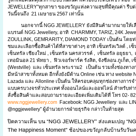
JEWELLERY”ทุกสาขา ของขวัญแห่งความสุขที่มีคุณค่า รีบด่วน!
วันนี้จนถึง 21 เมษายน 2567 เท่านั้น
นอกจากนี้ NGG JEWELLERY ยังมีสินค้ามากมายให้เลื
แบรนด์ NGG Jewellery, อาทิ CHARMMY, TARIZ, 24K Jewe
ZOULLINK, GEMRARITY, DIAMOND TODAY เป็นต้น โดยท่
ชมและเลือกซื้อสินค้าได้ที่สาขาต่างๆ อาทิ เซ็นทรัลเวิลด์ , เซ
เซ็นทรัล เชียงใหม่ , เซ็นทรัล นครสวรรค์ , เซ็นทรัล อยุธยา,
เทอมินอล 21 พัทยา , ฟิวเจอร์พาร์ค รังสิต, จังซีลอน ภูเก็ต, เซ
(Westville) และ เซ็นทรัล พระราม2 เป็นต้น รวมทั้งช่องทาง
มีหน้าสาขาทั้งหมด อีกทั้งยังมีด้าน Online เช่น ทาง websit
Lazada และ Allonline เป็นต้น ให้ครอบคลุมทุกช่องทางการ
แบบครบวงจรทั่วประเทศ ทั้งออนไลน์และออฟไลน์ สำหรับท่า
สั่งซื้อสินค้าและสอบถามรายละเอียดเพิ่มเติมได้ที่ โทร 02- 8
www.nggjewellery.com
Facebook: NGG Jewellery และ LI
@nggjewellery” ผู้อำนวยการฝ่ายธุรกิจ กล่าวในท้ายสุด
ปิดความเห็น
บน “NGG JEWELLERY” ส่งแคมเปญ “N
The Happiness Moment” ช้อปของขวัญกลับบ้านรับวันค