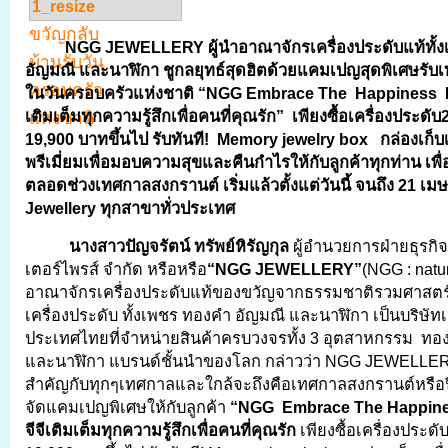
NGG JEWELLERY
ผู้นำ
อาณาจักรเครื่องประดับแท้ทั
อัญมณี และนาฬิกา ชูกลยุทธ์สุดฮิต
ด้วยแคมเปญสุดพิเศษรับเ
ในวันครอบครัวแห่งชาติ “
NGG Embrace The Happiness M
เติมเต็มทุกความรู้สึกเพื่อคนที่คุณรัก” เพียงซื้อเครื่องประดับ
19,900 บาทขึ้นไป รับทันที! Memory jewelry box กล่องเก็บเ
พรีเมี่ยมเพื่อมอบความสุขและคืนกำไรให้กับลูกค้าทุกท่าน เพ
ตลอดช่วงเทศกาลสงกรานต์ เริ่มแล้วตั้งแต่วันนี้ จนถึง 21 เม
Jewellery ทุกสาขาทั่วประเทศ
นางสาวปัญจรัตน์ ทรัพย์หิรัญกุล
ผู้อำนวยการฝ่ายธุรกิจ บ
เตอร์ไพรส์ จำกัด หรือหรือ
“
NGG JEWELLERY”
(NGG : natur
อาณาจักรเครื่องประดับแท้ของขวัญจากธรรมชาติรวมศาสตร์
เครื่องประดับ ทั้งเพชร ทองคำ อัญมณี และนาฬิกา เป็นบริษัท
ประเทศไทยที่จำหน่ายสินค้าครบวงจรทั้ง 3 อุตสาหกรรม ทอง
และนาฬิกา แบรนด์ชั้นนำของโลก กล่าวว่า NGG JEWELLER
สำคัญกับทุกๆเทศกาลและใกล้จะถึงคือเทศกาลสงกรานต์หรือปี
จัดแคมเปญพิเศษให้กับลูกค้า
“NGG Embrace The Happin
จีจีเติมเต็มทุกความรู้สึกเพื่อคนที่คุณรัก
เพียงซื้อเครื่องประดั