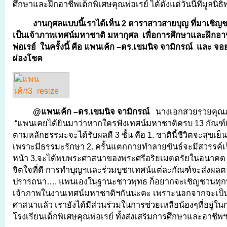
ศึกษาและฝึกอาชีพเด็กพิเศษคุณพ่อเรย์ ได้ตั้งแต่วันนี้ที่มูลนิ
งานกุศลแบบนี้เราได้เห็น
2
ดาราสาวสายบุญ ที่มา
เชิญช
เป็นเจ้าภาพ
เทศน์มหาชาติ
มหากุศล เพื่อการศึกษาและฝึกอาช
พ่อเรย์ ในครั้งนี้ คือ แพนเค้ก –
ดร.เขมนิจ จามิกรณ์
และ จอ
ผ่องโชค
@
แพนเค้ก –
ดร.เขมนิจ จามิกรณ์
นางเอกสวยรวยคุณ
“แพนเคยได้ยินมาว่าหากใครฟังเทศน์มหาชาติครบ 13 กัณฑ์
ตามหลักธรรมะจะได้รับผลดี 3 ชั้น คือ 1. ชาตินี้ชีวิตจะสุขเย็
เพราะมีธรรมะรักษา 2. ครั้นแตกกายทำลายขันธ์จะมีสวรรค์เป็
หน้า 3.จะได้พบพระศาสนาของพระศรีอริยเมตตรัยในอนาคต แล
จิตใจที่ดี การทำบุญฯและร่วมบูชาเทศน์แต่ละกัณฑ์จะส่งผลตา
ปรารถนา…. แพนเองในฐานะชาวพุทธ ก็อยากจะเชิญชวนทุกท
เจ้าภาพในงานเทศน์มหาชาติฯกันนะคะ เพราะนอกจากจะเป็น
ศาสนาแล้ว เรายังได้มีส่วนร่วมในการช่วยเหลือน้องๆที่อยู่ใ
โรงเรียนเด็กพิเศษคุณพ่อเรย์ ทั้งส่งเสริมการศึกษาและอาชีพ