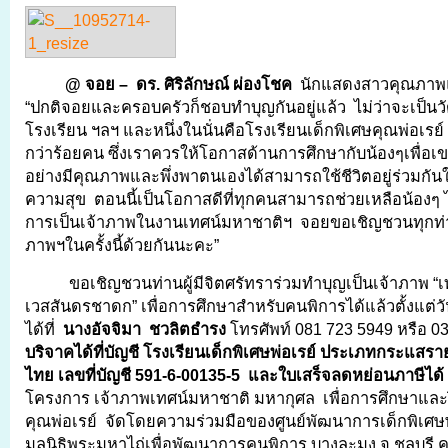
@ จอย – ดร. ศิริลักษณ์ ผ่องโชค
นักแสดงสาวคุณภาพ
“ปกติจอยและครอบครัวก็ชอบทำบุญกันอยู่แล้ว ไม่ว่าจะเป็นวัด 
โรงเรียน ฯลฯ และหนึ่งในนั่นคือโรงเรียนเด็กพิเศษคุณพ่อเรย์ 
กว่าร้อยคน ซึ่งเราควรให้โอกาสด้านการศึกษากับน้องๆเพื่อเ
อย่างมีคุณภาพและพึ่งพาตนเองได้สามารถใช้ชีวิตอยู่ร่วมกัน
ความสุข ตอนนี้เป็นโอกาสดีที่ทุกคนสามารถช่วยเหลือน้องๆ ไ
การเป็นเจ้าภาพในงานเทศน์มหาชาติฯ จอยขอเชิญชวนทุกท่า
ภาพฯในครั้งนี้ด้วยกันนะคะ”
ขอเชิญชวนท่านผู้มีจิตศรัทราร่วมทำบุญเป็นเจ้าภาพ 
เวสสันดรชาดก” เพื่อการศึกษาสำหรับคนพิการได้แล้วตั้งแต่ว
ได้ที่
นางอัจจิมา ชวลิตธำรง
โทรศัพท์ 081 723 5949 หรือ 0
บริจาคได้ที่บัญชี โรงเรียนเด็กพิเศษพ่อเรย์ ประเภทกระแสร
ไทย เลขที่บัญชี 591-6-00135-5 และใบเสร็จลดหย่อนภาษีได้ 
โครงการ เจ้าภาพเทศน์มหาชาติ มหากุศล เพื่อการศึกษาและฝ
คุณพ่อเรย์ จัดโดยความร่วมมือของศูนย์พัฒนาการเด็กพิเศ
มูลนิธิพระมหาไถ่เพื่อพัฒนาการคนพิการ บางละมุง จ.ชลบุรี 