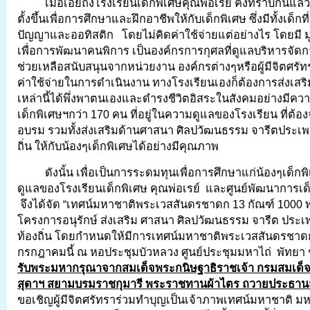
เมื่อเอ่ยถึงโรงเรียนเด็กพิเศษคุณพ่อเรย์ คงทราบกันแล้ว
ตั้งขึ้นเพื่อการศึกษาและฝึกอาชีพให้กับเด็กพิเศษ ซึ่งมีทั้งเด็ก
ปัญญาและออทิสติก โดยไม่คิดค่าใช้จ่ายแต่อย่างไร โดยมี ม
เพื่อการพัฒนาคนพิการ เป็นองค์กรการกุศลที่ดูแลบริหารจัด
ช่วยเหลือสนับสนุนจากหน่วยงาน องค์กรต่างๆหรือผู้มีจิตศรัทรา
ค่าใช้จ่ายในการดำเนินงาน ทางโรงเรียนเองก็ต้องการส่งเสร
เหล่านี้ได้พึ่งพาตนเองและดำรงชีวิตอิสระในสังคมอย่างมีความส
เด็กพิเศษฯกว่า 170 คน ที่อยู่ในความดูแลของโรงเรียน ที่ต้อ
อบรม รวมทั้งส่งเสริมด้านศาสนา ศิลปวัฒนธรรม จารีตประเพณ
ถิ่น ให้กับน้องๆเด็กพิเศษได้อย่างมีคุณภาพ
ดังนั้น เพื่อเป็นการระดมทุนเพื่อการศึกษาแก่น้องๆเด็กพิ
ดูแลของโรงเรียนเด็กพิเศษ คุณพ่อเรย์ และศูนย์พัฒนาการเ
จึงได้จัด “เทศน์มหาชาติพระเวสสันดรชาดก 13 กัณฑ์ 1000 พ
โครงการอนุรักษ์ ส่งเสริม ศาสนา ศิลปวัฒนธรรม จารีต ประ
ท้องถิ่น โดยกำหนดให้มีการเทศน์มหาชาติพระเวสสันดรชาดก 
กรกฎาคมนี้ ณ หอประชุมบัวหลวง ศูนย์ประชุมมหาไถ่ พัทยา 
รับพระมหากรุณาจากสมเด็จพระกนิษฐาธิราชเจ้า กรมสมเด็
สุดาฯ สยามบรมราชกุมารี พระราชทานผ้าไตร ถวายประธาน
ขอเชิญผู้มีจิตศรัทราร่วมทำบุญเป็นเจ้าภาพเทศน์มหาชาติ มห