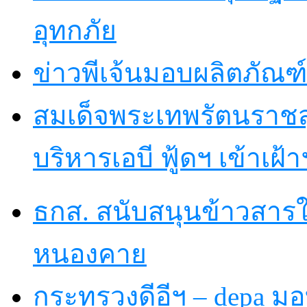
อุทกภัย
ข่าวพีเจ้นมอบผลิตภัณฑ์
สมเด็จพระเทพรัตนราชส
บริหารเอบี ฟู้ดฯ เข้าเฝ้
ธกส. สนับสนุนข้าวสารใ
หนองคาย
กระทรวงดีอีฯ – depa มอบ