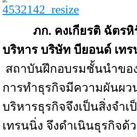
ภก. คงเกียรติ ฉัตรหิร
บริหาร บริษัท บียอนด์ เทรน
สถาบันฝึกอบรมชั้นนำของป
การทำธุรกิจมีความผันผว
บริหารธุรกิจจึงเป็นสิ่งจำเ
เทรนนิ่ง จึงดำเนินธุรกิจ