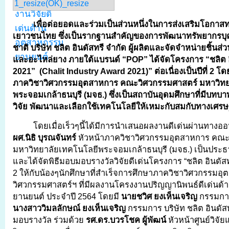
เพื่อต่อยอดและร่วมเป็นส่วนหนึ่งในการส่งเสริมโอกาสท
เยาวชนไทย ซึ่งเป็นรากฐานสำคัญของการพัฒนาทรัพยากรบ
ชาติ บริษัท ชลิต อินดัสทรี จำกัด ผู้ผลิตและจัดจำหน่ายชิ้น
และอะไหล่ยาง ภายใต้แบรนด์
“POP” ได้จัดโครงการ “ชลิต อ
2021” (Chalit Industry Award 2021)” ต่อเนื่องเป็นปีที่ 2 
ภาควิชาวิศวกรรมอุตสาหการ คณะวิศวกรรมศาสตร์ มหาวิทย
พระจอมเกล้าธนบุรี (มจธ.) ซึ่งเป็นสถาบันอุดมศึกษาที่มีบท
วิจัย พัฒนาและเลือกใช้เทคโนโลยีให้เหมะกับสมกับทางเศร
โดยเมื่อเร็วๆนี้ได้มีการนำเสนอผลงานดีเด่นผ่านทางอ
ผศ.นิธิ บุรณจันทร์
หัวหน้าภาควิชาวิศวกรรมอุตสาหการ คณะ
มหาวิทยาลัยเทคโนโลยีพระจอมเกล้าธนบุรี (มจธ.) เป็นประธ
และได้จัดพิธีมอบมอบรางวัลวิจัยดีเด่นโครงการ “ชลิต อินดัสท
2 ให้กับน้องๆนักศึกษาที่สำเร็จการศึกษาภาควิชาวิศวกรรม
วิศวกรรมศาสตร์ฯ ที่มีผลงานโครงงานปริญญานิพนธ์ดีเด่นด
ยานยนต์ ประจำปี 2564 โดยมี
นายชวิศ ยงเห็นเจริญ
กรรมการ
นางสาววิมลลักษณ์ ยงเห็นเจริญ
กรรมการ บริษัท ชลิต อินดัสทร
มอบรางวัล ร่วมด้วย
รศ.ดร.บวรโชค ผู้พัฒน์
หัวหน้าศูนย์วิจั