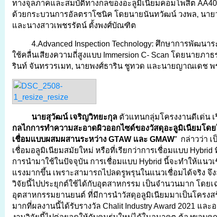
ทางจุลภาคและสมบัติทางกลของอะลูมิเนียมคอมโพสิต AA4032
ด้วยกระบวนการอัลตราโซนิค โดยนายนันทวัฒน์ วงพล, นาย
และนางสาวเพชรรัตน์ ตั้งพงศ์บัณฑิต
4.Advanced Inspection Technology: ศึกษาการพัฒน
ใช้คลื่นเสียงความถี่สูงแบบ Immersion C- Scan โดยนายภาธร ช
รินท์ จันทรวรเมท, นายพงศ์ธาริน ชูทวด และนายญาณเดช พร
นายสุวัฒน์ เจริญวิทยะกุล
ตัวแทนกลุ่มโครงงานดีเด่น เร
กลไกการทำความสะอาดผิวออกไซด์ของวัสดุอะลูมิเนียมโด
เชื่อมแบบผสมผสานระหว่าง GTAW และ GMAW
” กล่าวว่า 
เชื่อมอลูมิเนียมสมัยใหม่ หรือที่เรียกว่าการเชื่อมแบบ Hybrid ที
การนำมาใช้ในปัจจุบัน การเชื่อมแบบ Hybrid นี้จะทำให้แนวเช
แรงมากขึ้น เพราะสามารถไปลดรูพรุนในแนวเชื่อมได้จริง จ
วิจัยนี้ไปประยุกต์ใช้ได้กับอุตสาหกรรม เป็นจำนวนมาก โดยเฉ
อุตสาหกรรมยานยนต์ ที่มีการนำวัสดุอลูมิเนียมมาเป็นโครงสร้
มากที่ผลงานนี้ได้รับรางวัล Chalit Industry Award 2021 และ