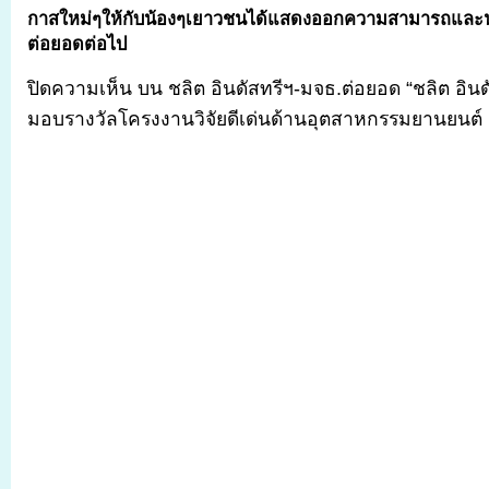
กาสใหม่ๆให้กับน้องๆเยาวชนได้แสดงออกความสามารถและน
ต่อยอดต่อไป
ปิดความเห็น
บน ชลิต อินดัสทรีฯ-มจธ.ต่อยอด “ชลิต อินดั
มอบรางวัลโครงงานวิจัยดีเด่นด้านอุตสาหกรรมยานยนต์