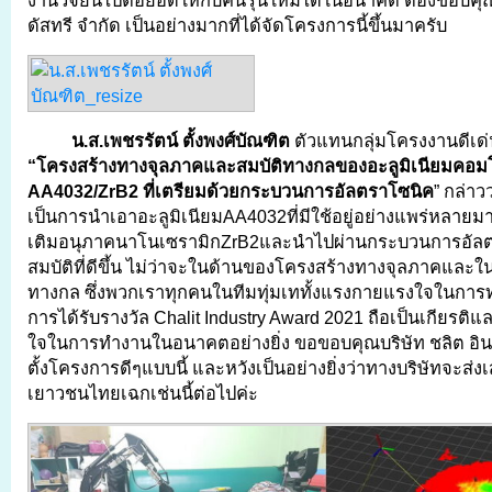
งานวิจัยนี้ไปต่อยอดให้กับคนรุ่นใหม่ได้ในอนาคต ต้องขอบคุณ
ดัสทรี จำกัด เป็นอย่างมากที่ได้จัดโครงการนี้ขึ้นมาครับ
น.ส.เพชรรัตน์ ตั้งพงศ์บัณฑิต
ตัวแทนกลุ่มโครงงานดีเด
“โครงสร้างทางจุลภาคและสมบัติทางกลของอะลูมิเนียมคอม
AA4032/ZrB2 ที่เตรียมด้วยกระบวนการอัลตราโซนิค
” กล่าว
เป็นการนำเอาอะลูมิเนียมAA4032ที่มีใช้อยู่อย่างแพร่หลาย
เติมอนุภาคนาโนเซรามิกZrB2และนำไปผ่านกระบวนการอัลตรา
สมบัติที่ดีขึ้น ไม่ว่าจะในด้านของโครงสร้างทางจุลภาคและใ
ทางกล ซึ่งพวกเราทุกคนในทีมทุ่มเททั้งแรงกายแรงใจในการท
การได้รับรางวัล Chalit Industry Award 2021 ถือเป็นเกียรติ
ใจในการทำงานในอนาคตอย่างยิ่ง ขอขอบคุณบริษัท ชลิต อินดัส
ตั้งโครงการดีๆแบบนี้ และหวังเป็นอย่างยิ่งว่าทางบริษัทจะส่
เยาวชนไทยเฉกเช่นนี้ต่อไปค่ะ