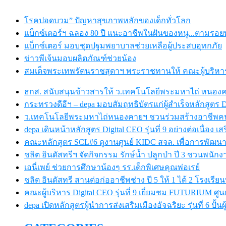
โรคปอดบวม” ปัญหาสุขภาพหลักของเด็กทั่วโลก
แบ็กซ์เตอร์ฯ ฉลอง 80 ปี แนะอาชีพในฝันของหนู...ตามรอยพ่
แบ็กซ์เตอร์ มอบชุดปฐมพยาบาลช่วยเหลือผู้ประสบอุทกภัย
ข่าวพีเจ้นมอบผลิตภัณฑ์ช่วยน้อง
สมเด็จพระเทพรัตนราชสุดาฯ พระราชทานให้ คณะผู้บริหารเอบ
ธกส. สนับสนุนข้าวสารให้ ว.เทคโนโลยีพระมหาไถ่ หนอง
กระทรวงดีอีฯ – depa มอบสัมฤทธิบัตรแก่ผู้สำเร็จหลักสูตร Dig
ว.เทคโนโลยีพระมหาไถ่หนองคายฯ ชวนร่วมสร้างอาชีพคนพิ
depa เดินหน้าหลักสูตร Digital CEO รุ่นที่ 9 อย่างต่อเนื่อง เ
คณะหลักสูตร SCL#6 ดูงานศูนย์ KIDC สจล. เพื่อการพัฒนา
ชลิต อินดัสทรีฯ จัดกิจกรรม รักษ์น้ำ ปลูกป่า ปี 3 ชวนพนักงาน
เอนี่เพย์ ช่วยการศึกษาน้องๆ รร.เด็กพิเศษคุณพ่อเรย์
ชลิต อินดัสทรี สานต่อก่ออาชีพช่าง ปี 5 ให้ 1 ได้ 2 โรง
คณะผู้บริหาร Digital CEO รุ่นที่ 9 เยี่ยมชม FUTURIUM ศ
depa เปิดหลักสูตรผู้นำการส่งเสริมเมืองอัจฉริยะ รุ่นที่ 6 ปั้