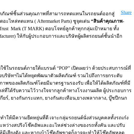
Share
ลิตภัณฑ์ชิ้นส่วนคุณภาพที่สามารถทดแทนในรถยนต์ออกสู่
อะไหล่ทดแทน ( Aftermarket Parts) ชูจุดเด่น
“สินค้าคุณภาพ-
st Mark (T MARK) ตอบโจทย์ลูกค้าทุกกลุ่มเป้าหมาย ทั้ง
cturer) ให้กับผู้ประกอบการและบริษัทผู้ผลิตรถยนต์ชั้นนำอีก
ช้ในรถยนต์ภายใต้แบรนด์ “POP” เปิดเผยว่า ด้วยประสบการณ์ที่
ริษัทฯไม่ได้หยุดพัฒนาตัวผลิตภัณฑ์ รวมไปถึงการยกระดับ
พของผลิตภัณฑ์โดยมีมาตรฐานรองรับ เพื่อให้ได้ผลิตภัณฑ์ที่มี
ล่ที่ได้รับความไว้วางใจจากลูกค้าทางโรงงานผลิต ผู้ประกอบการ
กียร์, ยางกันกระแทก, ยางกันสะเทือน,ยางเพลากลาง, บู๊ชปีกนก
ีความยืดหยุ่นที่ดี เจาะกลุ่มรถยนต์นั่งส่วนบุคคลทั้งรถเก๋ง
่อระหว่างสปริงโช๊คอัพและอะไหล่ช่วงล่างของรถทั้งคัน และปรับ
ห้มีเสียงดัง และหากเบ้าโช๊คอัพขาดก็อาจจะทำให้โช๊คอัพหลุด