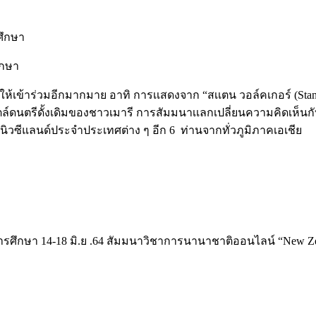
ศึกษา
ึกษา
จให้เข้าร่วมอีกมากมาย อาทิ การเเสดงจาก “สเเตน วอล์คเกอร์ (St
สไตล์ดนตรีดั้งเดิมของชาวเมารี การสัมมนาเเลกเปลี่ยนความคิดเห็
นิวซีแลนด์ประจำประเทศต่าง ๆ อีก 6 ท่านจากทั่วภูมิภาคเอเชีย
ึกษา 14-18 มิ.ย .64 สัมมนาวิชาการนานาชาติออนไลน์ “New Zeal