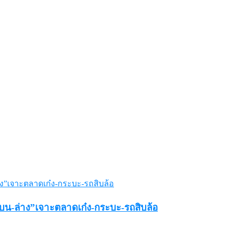
พบน-ล่าง”เจาะตลาดเก๋ง-กระบะ-รถสิบล้อ