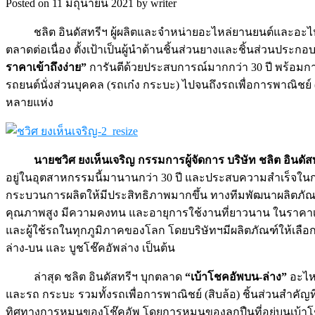
Posted on 11 มิถุนายน 2021 by writer
ชลิต อินดัสทรีฯ ผู้ผลิตและจำหน่ายอะไหล่ยานยนต์และอะ
ตลาดต่อเนื่อง ตั้งเป้าเป็นผู้นำด้านชิ้นส่วนยางและชิ้นส่วนปร
ราคาเข้าถึงง่าย”
การันตีด้วยประสบการณ์มากกว่า 30 ปี พร้อมกา
รถยนต์นั่งส่วนบุคคล (รถเก๋ง กระบะ) ไปจนถึงรถเพื่อการพาณิชย์ (
หลายแห่ง
นายชวิศ ยงเห็นเจริญ กรรมการผู้จัดการ บริษัท ชลิต อินดัสท
อยู่ในอุตสาหกรรมนี้มานานกว่า 30 ปี และประสบความสำเร็จใน
กระบวนการผลิตให้มีประสิทธิภาพมากขึ้น ทางทีมพัฒนาผลิตภัณฑ์
คุณภาพสูง มีความคงทน และอายุการใช้งานที่ยาวนาน ในราคาเข้า
และผู้ใช้รถในทุกภูมิภาคของโลก โดยบริษัทฯมีผลิตภัณฑ์ให้เลือ
ล่าง-บน และ บูชโช๊คอัพล่าง เป็นต้น
ล่าสุด ชลิต อินดัสทรีฯ บุกตลาด
“เบ้าโชคอัพบน-ล่าง”
อะไหล
และรถ กระบะ รวมทั้งรถเพื่อการพาณิชย์ (สิบล้อ) ชิ้นส่วนสำคัญท
ทิศทางการหมุนของโช๊คอัพ โดยการหมุนของลูกปืนที่อยู่บนเบ้าโช