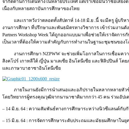
จำกัดด้านการเดินทางในหลายประเทศ แต่เราเชื่อมั่นว่าชื่อเสี
เนื่องกับหลายสถาบันการศึกษาของไทย
และเราหวังว่าตลอดทั้งสัปดาห์ 14-18 มิ.ย .นี้ จะมีครู 
งานการศึกษา ที่ปรึกษาเเละพันธมิตรทางวิชาการ เข้าร่วมงานดัง
Partners Workshop Week ได้ถูกออกเเบบมาเพื่อช่วยให้เราจัดการก
เป็นเวลาที่ต้องให้ความสำคัญกับการทำงานในฐานะชุมชนของโล
งานการศึกษา NZPWW จะช่วยเพิ่มโอกาสในการเชื่อมความสั
สิงคโปร์ เกาหลีใต้ ญี่ปุ่น มาเลเซีย อินโดนีเซีย เเละฟิลิปปิ
เเละภาษาบาฮาซาอินโดนีเซีย
ภายในงานยังมีการนำเสนอและอภิปรายในหลากหลายหัวข้อ ที
โดยวิทยากรผู้ทรงคุณวุฒิจากนานาชาติมากกว่า 45 คน ร่วมอัป
– 14 มิ.ย. 64 : ความสัมพันธ์ทางการศึกษาระหว่างนิวซีแลนด์กับ
– 15 มิ.ย. 64 : การจัดการศึกษาระดับประถมและมัธยมศึกษาในยุค D