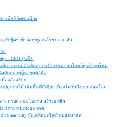
อ เพื่อชีวิตพอเพียง
ี ฟู้ดฯ เข้าเฝ้าฯทูลเกล้าฯ ถวายเงิน
คาย
ital CEO รุ่นที่ 9
การ ผ่าน 7 หลักสูตรนวัตกรรมตอบโจทย์ธุรกิจยุคใหม่
สริมศักยภาพผู้นำยุคดิจิทัล
เมืองอัจฉริยะ
ปลูกต้นไม้ เพิ่มพื้นที่สีเขียว เนื่องในวันสิ่งแวดล้อมโลก
เรียนพระดาบส มอบโอกาส สร้างอาชีพ
ูนย์นวัตกรรมแห่งอนาคต
นผู้นำ Smart City ขับเคลื่อนเมืองไทยสู่อนาคต