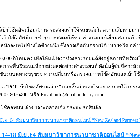
ให้เบ้าโช๊คอัพเสื่อมสภาพ จะส่งผลทำให้รถยนต์เกิดความเสียหายม
่เบ้าโช๊คอัพมีการชำรุด จะส่งผลให้ช่วงล่างรถยนต์เสื่อมสภาพเร็ว
ำหนักจะเทไปข้างใดข้างหนึ่ง ซึ่งอาจเกิดอันตรายได้” นายชวิศ กล่า
,000 กิโลเมตร เพื่อให้แน่ใจว่าช่วงล่างรถยนต์ยังอยู่สภาพที่พร้อ
าพพื้นผิวถนนที่อาจส่งผลต่อช่วงล่างรถยนต์ ดังนั้นผู้ขับขี่ควรสั
อการขับรถบนทางขรุขระ ควรเปลี่ยนหรือตรวจสภาพโช๊คอัพและเบ้าโช
 “POP เบ้าโชคอัพบน-ล่าง” และชิ้นส่วนอะไหล่ยาง ภายใต้แบรนด์
ทร 02 8026400 หรือ Email: info@chalitindustry.com
าโช้คอัพบน-ล่าง”เจาะตลาดเก๋ง-กระบะ-รถสิบล้อ
14-18 มิ.ย .64 สัมมนาวิชาการนานาชาติออนไลน์ “New