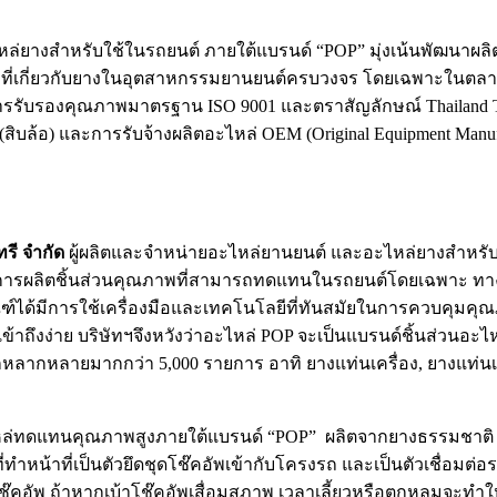
ไหล่ยางสำหรับใช้ในรถยนต์ ภายใต้แบรนด์ “POP” มุ่งเน้นพัฒนาผ
ะกอบที่เกี่ยวกับยางในอุตสาหกรรมยานยนต์ครบวงจร โดยเฉพาะในตลาด
รรับรองคุณภาพมาตรฐาน ISO 9001 และตราสัญลักษณ์ Thailand Tru
สิบล้อ) และการรับจ้างผลิตอะไหล่ OEM (Original Equipment Manufa
รี จำกัด
ผู้ผลิตและจำหน่ายอะไหล่ยานยนต์ และอะไหล่ยางสำหรับใ
การผลิตชิ้นส่วนคุณภาพที่สามารถทดแทนในรถยนต์โดยเฉพาะ ทางบ
ได้มีการใช้เครื่องมือและเทคโนโลยีที่ทันสมัยในการควบคุมคุณภา
ถึงง่าย บริษัทฯจึงหวังว่าอะไหล่ POP จะเป็นแบรนด์ชิ้นส่วนอะไห
กหลากหลายมากกว่า 5,000 รายการ อาทิ ยางแท่นเครื่อง, ยางแท่นเ
่ทดแทนคุณภาพสูงภายใต้แบรนด์ “POP” ผลิตจากยางธรรมชาติ ทำให้ม
ี่ทำหน้าที่เป็นตัวยึดชุดโช๊คอัพเข้ากับโครงรถ และเป็นตัวเชื่อมต
๊คอัพ ถ้าหากเบ้าโช๊คอัพเสื่อมสภาพ เวลาเลี้ยวหรือตกหลุมจะทำใ