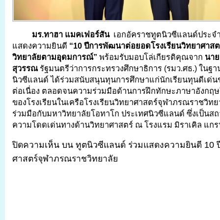
มร.ทาฮา แมคเฟอร์สัน
เอกอัคราชทูตนิวซีแลนด์ประจ
แสดงความยินดี
“10 ปีการพัฒนาต่อยอดโรงเรียนวิทยาศาส
วิทยาลัยตามอุดมการณ์”
พร้อมรับมอบโล่เกียรติคุณจาก
นาย
สุวรรณ
รัฐมนตรีว่าการกระทรวงศึกษาธิการ (รมว.ศธ.) ในฐาน
นิวซีแลนด์ ได้ร่วมสนับสนุนทุนการศึกษาแก่นักเรียนทุนดีเด่
ต่อเนื่อง ตลอดจนความร่วมมือด้านการฝึกทักษะภาษาอังกฤษ
ของโรงเรียนในเครือโรงเรียนวิทยาศาสตร์จุฬาภรณราชวิท
ร่วมมือกับมหาวิทยาลัยโอทาโก ประเทศนิวซีแลนด์ ซึ่งเป็นสถา
ความโดดเด่นทางด้านวิทยาศาสตร์ ณ โรงแรม มิราเคิล แกรนด์ 
ปิดความเห็น
บน ทูตนิวซีแลนด์ ร่วมแสดงความยินดี 10 ป
ศาสตร์จุฬาภรณราชวิทยาลัย