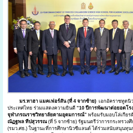
มร.ทาฮา แมคเฟอร์สัน (ที่ 4 จากซ้าย)
เอกอัคราชทูตนิ
ประเทศไทย ร่วมแสดงความยินดี
“10 ปีการพัฒนาต่อยอดโรง
จุฬาภรณราชวิทยาลัยตามอุดมการณ์”
พร้อมรับมอบโล่เกียร
ณัฏฐพล ทีปสุวรรณ
(ที่ 5 จากซ้าย) รัฐมนตรีว่าการกระทรวงศ
(รมว.ศธ.) ในฐานะที่การศึกษานิวซีแลนด์ ได้ร่วมสนับสนุนทุ