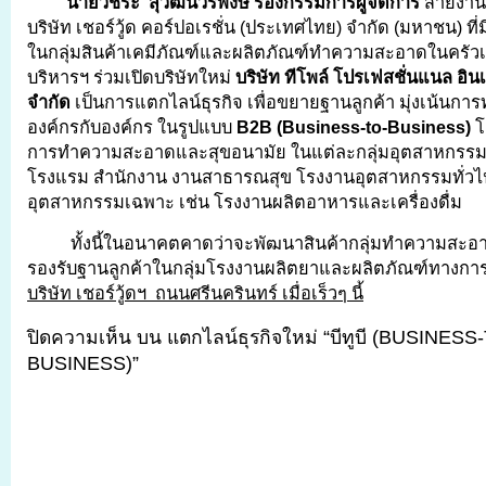
นายวัชระ
สุวัฒน์วรพงษ์ รองกรรมการผู้จัดการ
สายงานพ
บริษัท เชอร์วู้ด คอร์ปอเรชั่น (ประเทศไทย) จำกัด (มหาชน) ที
ในกลุ่มสินค้าเคมีภัณฑ์และผลิตภัณฑ์ทำความสะอาดในครัวเรื
บริหารฯ ร่วมเปิดบริษัทใหม่
บริษัท ทีโพล์ โปรเฟสชั่นแนล อิน
จำกัด
เป็นการแตกไลน์ธุรกิจ เพื่อขยายฐานลูกค้า มุ่งเน้นก
องค์กรกับองค์กร ในรูปแบบ
B2B (Business-to-Business)
โ
การทำความสะอาดและสุขอนามัย ในแต่ละกลุ่มอุตสาหกรรม อา
โรงแรม สำนักงาน งานสาธารณสุข โรงงานอุตสาหกรรมทั่วไ
อุตสาหกรรมเฉพาะ เช่น โรงงานผลิตอาหารและเครื่องดื่ม
ทั้งนี้ในอนาคตคาดว่าจะพัฒนาสินค้ากลุ่มทำความสะอาดแ
รองรับฐานลูกค้าในกลุ่มโรงงานผลิตยาและผลิตภัณฑ์ทางการ
บริษัท เชอร์วู้ดฯ
ถนนศรีนครินทร์ เมื่อเร็วๆ นี้
ปิดความเห็น
บน แตกไลน์ธุรกิจใหม่ “บีทูบี (BUSINESS
BUSINESS)”