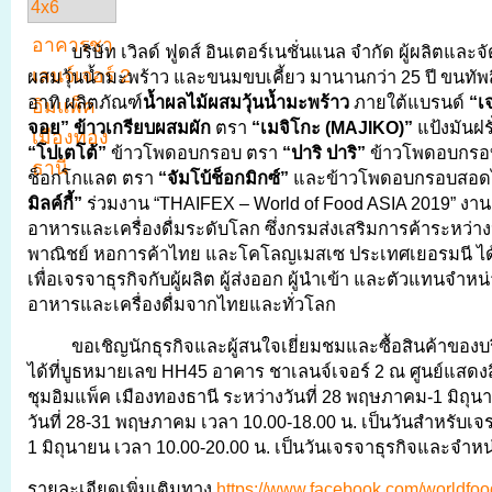
บริษัท เวิลด์ ฟูดส์ อินเตอร์เนชั่นแนล จำกัด ผู้ผลิตและ
ผสมวุ้นน้ำมะพร้าว และขนมขบเคี้ยว มานานกว่า 25 ปี ขนทั
อาทิ ผลิตภัณฑ์
น้ำผลไม้ผสมวุ้นน้ำมะพร้าว
ภายใต้แบรนด์
“เจ
จอย” ข้าวเกรียบผสมผัก
ตรา
“เมจิโกะ (MAJIKO)”
แป้งมันฝ
“โปเตโต้”
ข้าวโพดอบกรอบ ตรา
“ปาริ ปาริ”
ข้าวโพดอบกรอ
ช็อกโกแลต ตรา
“จัมโบ้ช็อกมิกซ์”
และข้าวโพดอบกรอบสอด
มิลค์กี้”
ร่วมงาน “THAIFEX – World of Food ASIA 2019” งาน
อาหารและเครื่องดื่มระดับโลก ซึ่งกรมส่งเสริมการค้าระหว่
พาณิชย์ หอการค้าไทย และโคโลญเมสเซ ประเทศเยอรมนี ได้ร
เพื่อเจรจาธุรกิจกับผู้ผลิต ผู้ส่งออก ผู้นำเข้า และตัวแทนจำหน
อาหารและเครื่องดื่มจากไทยและทั่วโลก
ขอเชิญนักธุรกิจและผู้สนใจเยี่ยมชมและซื้อสินค้าของบริษ
ได้ที่บูธหมายเลข HH45 อาคาร ชาเลนจ์เจอร์ 2 ณ ศูนย์แสด
ชุมอิมแพ็ค เมืองทองธานี ระหว่างวันที่ 28 พฤษภาคม-1 มิถุ
วันที่ 28-31 พฤษภาคม เวลา 10.00-18.00 น. เป็นวันสำหรับเจรจ
1 มิถุนายน เวลา 10.00-20.00 น. เป็นวันเจรจาธุรกิจและจำหน
รายละเอียดเพิ่มเติมทาง
https://www.facebook.com/worldfood