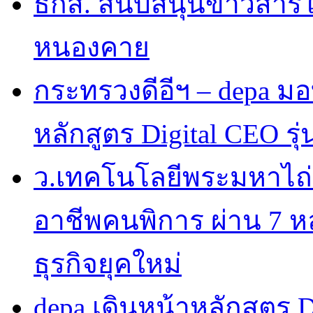
ธกส. สนับสนุนข้าวสารใ
หนองคาย
กระทรวงดีอีฯ – depa มอบ
หลักสูตร Digital CEO รุ่น
ว.เทคโนโลยีพระมหาไถ
อาชีพคนพิการ ผ่าน 7 
ธุรกิจยุคใหม่
depa เดินหน้าหลักสูตร Dig