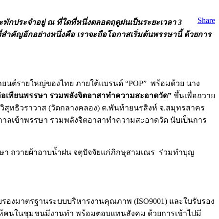
Share
จะพักประจำอยู่ ณ ที่ใดที่หนึ่งตลอดฤดูฝนเป็นระยะเวลา 3
ำคัญอีกอย่างหนึ่งคือ เราจะถือโอกาสเริ่มต้นพรรษานี้ ด้วยการ
างรถยนต์รายใหญ่ของไทย ภายใต้แบรนด์ “POP” พร้อมด้วย นาง
จหล่อเทียนพรรษา รวมพลังจิตอาสาทำความสะอาดวัด”
ขึ้นเพื่อถวาย
ัดวิสุทธิวราวาส (วัดกลางคลอง) ต.พันท้ายนรสิงห์ จ.สมุทรสาคร
ศกาลเข้าพรรษา รวมพลังจิตอาสาทำความสะอาดวัด นับเป็นการ
ษา ถวายผ้าอาบน้ำฝน จตุปัจจัยแก่ภิกษุสามเณร ร่วมทำบุญ
รรับรองมาตรฐานระบบบริหารงานคุณภาพ (ISO9001) และใบรับรอง
ให้คนในชุมชนมีงานทำ พร้อมตอบแทนสังคม ด้วยการเข้าไปมี