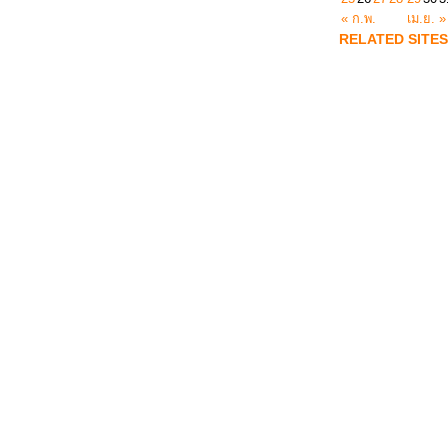
« ก.พ.
เม.ย. »
RELATED SITES