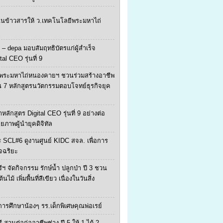
ุนข้าวสารให้ ว.เทคโนโลยีพระมหาไถ่
 – depa มอบสัมฤทธิบัตรแก่ผู้สำเร็จ
tal CEO รุ่นที่ 9
พระมหาไถ่หนองคายฯ ชวนร่วมสร้างอาชีพ
น 7 หลักสูตรนวัตกรรมตอบโจทย์ธุรกิจยุค
หลักสูตร Digital CEO รุ่นที่ 9 อย่างต่อ
ักยภาพผู้นำยุคดิจิทัล
 SCL#6 ดูงานศูนย์ KIDC สจล. เพื่อการ
จฉริยะ
ีฯ จัดกิจกรรม รักษ์น้ำ ปลูกป่า ปี 3 ชวน
ไม้ เพิ่มพื้นที่สีเขียว เนื่องในวันสิ่ง
ยการศึกษาน้องๆ รร.เด็กพิเศษคุณพ่อเรย์
ี สานต่อก่ออาชีพช่าง ปี 5 ให้ 1 ได้ 2