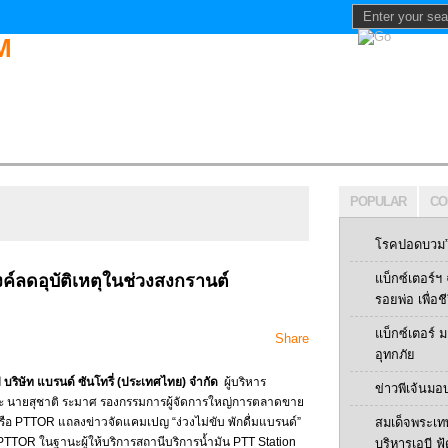
POPULAR
CO
โรคปอดบวม” 
ลดอุบัติเหตุในช่วงสงกรานต์
แบ็กซ์เตอร์
รอยพ่อ เพื่อช
แบ็กซ์เตอร์
Share
อุทกภัย
ิษัท แบรนด์ ซันโทรี่ (ประเทศไทย)
จำกัด
ผู้บริหาร
ข่าวพีเจ้นมอ
ละ นายสุชาติ ระมาศ รองกรรมการผู้จัดการใหญ่การตลาดขาย
หรือ PTTOR แถลงข่าวจัดแคมเปญ “ง่วงไม่ขับ พักดื่มแบรนด์”
สมเด็จพระเท
่ง PTTOR ในฐานะผู้ให้บริการสถานีบริการน้ำมัน PTT Station
บริหารเอบี ฟู