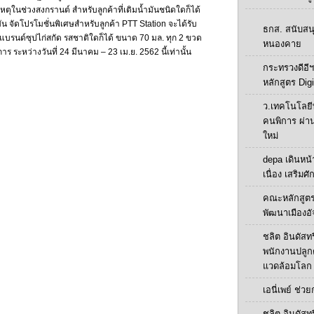
เหตุในช่วงสงกรานต์ สำหรับลูกค้าที่เติมน้ำมันชนิดใดก็ได้
มัน จัดโปรโมชั่นพิเศษสำหรับลูกค้า PTT Station จะได้รับ
ธกส. สนับสน
ื้อแบรนด์ซุปไก่สกัด รสชาติใดก็ได้ ขนาด 70 มล. ทุก 2 ขวด
หนองคาย
ยการ ระหว่างวันที่ 24 มีนาคม – 23 เม.ย. 2562 นี้เท่านั้น
กระทรวงดีอีฯ
หลักสูตร Digi
ว.เทคโนโลยี
คนพิการ ผ่า
ใหม่
depa เดินหน้า
เนื่อง เสริมศ
คณะหลักสูตร
พัฒนาเมืองอั
ชลิต อินดัสทร
พนักงานปลูกต้น
แวดล้อมโลก
เอนี่เพย์ ช่ว
ชลิต อินดัสทร