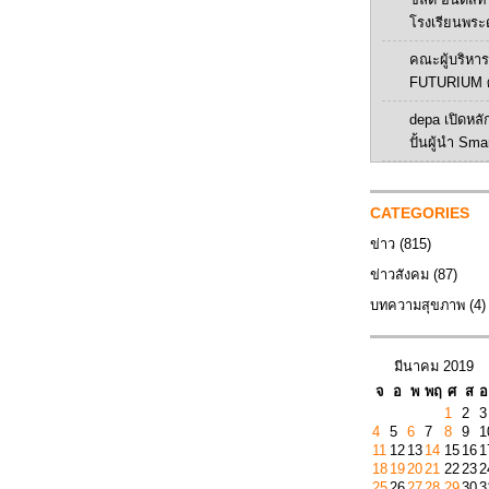
โรงเรียนพระ
คณะผู้บริหาร 
FUTURIUM ศ
depa เปิดหลัก
ปั้นผู้นำ Sma
CATEGORIES
ข่าว
(815)
ข่าวสังคม
(87)
บทความสุขภาพ
(4)
มีนาคม 2019
จ
อ
พ
พฤ
ศ
ส
อ
1
2
3
4
5
6
7
8
9
1
11
12
13
14
15
16
1
18
19
20
21
22
23
2
25
26
27
28
29
30
3