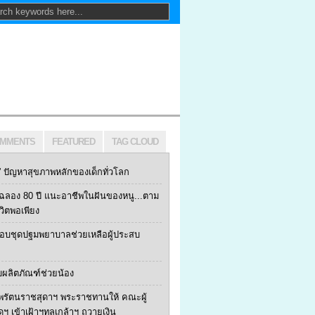
MMENTS
FEATURED
TAG CLOUD
ปัญหาสุขภาพหลักของเด็กทั่วโลก
ฯ ฉลอง 80 ปี แนะอาชีพในฝันของหนู...ตาม
ีวิตพอเพียง
 มอบชุดปฐมพยาบาลช่วยเหลือผู้ประสบ
บผลิตภัณฑ์ช่วยน้อง
พรัตนราชสุดาฯ พระราชทานให้ คณะผู้
้ดฯ เข้าเฝ้าฯทูลเกล้าฯ ถวายเงิน